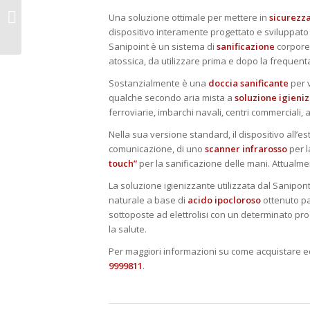
Tute protettive: a cosa
servono e come
Una soluzione ottimale per mettere in
sicurezz
scegliere quella giusta
dispositivo interamente progettato e sviluppato p
Sanipoint è un sistema di
sanificazione
corpore
atossica, da utilizzare prima e dopo la frequent
Sostanzialmente è una
doccia sanificante
per v
qualche secondo aria mista a
soluzione igieni
ferroviarie, imbarchi navali, centri commerciali, 
Nella sua versione standard, il dispositivo all’e
comunicazione, di uno
scanner infrarosso
per l
touch”
per la sanificazione delle mani. Attualme
La soluzione igienizzante utilizzata dal Sanipont
naturale a base di
acido ipocloroso
ottenuto pa
sottoposte ad elettrolisi con un determinato pro
la salute.
Per maggiori informazioni su come acquistare ed 
9999811
.