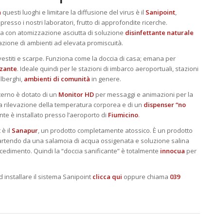
a
questi luoghi e limitare la diffusione del virus è il
Sanipoint
,
resso i nostri laboratori, frutto di approfondite ricerche.
a con atomizzazione asciutta di soluzione
disinfettante naturale
azione di ambienti ad elevata promiscuità.
estiti e scarpe. Funziona come la doccia di casa; emana per
zzante
. Ideale quindi per le stazioni di imbarco aeroportuali, stazioni
alberghi,
ambienti di comunità
in genere.
sterno è dotato di un
Monitor HD
per messaggi e animazioni per la
a rilevazione della temperatura corporea e di un
dispenser “no
nte è installato presso l’aeroporto di
Fiumicino
.
 è il
Sanapur
, un prodotto completamente atossico. È un prodotto
rtendo da una salamoia di acqua ossigenata e soluzione salina
cedimento. Quindi la “doccia sanificante” è totalmente
innocua
per
installare il sistema Sanipoint
clicca qui
oppure chiama
039