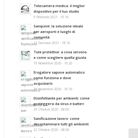
Telecamera medica: il miglior
dispositivo per il tuo studio
9 Febbraio 2021 - 10:16
Sanipoint: la soluzione ideale
per aeroporti e luoghi di
comunità
12 Gennaio 2021 - 18:16
Tute protettive: a cosa servono
e come scegliere quella giusta
19 Novembre 2020 - 10:20
Erogatore sapone automatico:
come funziona e dove
acquistarlo
19 Novembre 2020 - 10:10
Disinfettante per ambienti: come
proteggersi da virus e batteri
29 Ottobre 2020 - 08:00
Sanificazione lavoro: come
decontaminare tutti gli ambienti
22 Ottobre 2020 - 08:00