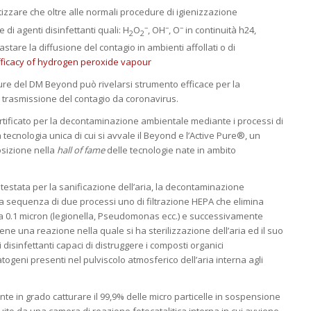
zzare che oltre alle normali procedure di igienizzazione
–
–
–
 di agenti disinfettanti quali: H
O
, OH
, O
in continuità h24,
2
2
tare la diffusione del contagio in ambienti affollati o di
efficacy of hydrogen peroxide vapour
Pure del DM Beyond può rivelarsi strumento efficace per la
 trasmissione del contagio da coronavirus.
ertificato per la decontaminazione ambientale mediante i processi di
a tecnologia unica di cui si avvale il Beyond e l’Active Pure®, un
sizione nella
hall of fame
delle tecnologie nate in ambito
testata per la sanificazione dell’aria, la decontaminazione
a sequenza di due processi uno di filtrazione HEPA che elimina
ri a 0.1 micron (legionella, Pseudomonas ecc.) e successivamente
ne una reazione nella quale si ha sterilizzazione dell’aria ed il suo
disinfettanti capaci di distruggere i composti organici
atogeni presenti nel pulviscolo atmosferico dell’aria interna agli
ante in grado catturare il 99,9% delle micro particelle in sospensione