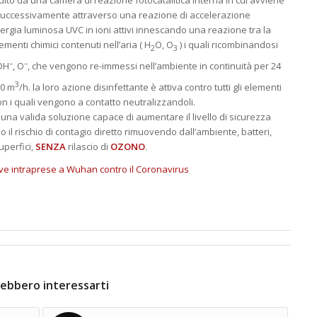
guito da una camera di reazione fotocatalitica interna in cui avviene
e successivamente attraverso una reazione di accelerazione
ergia luminosa UVC in ioni attivi innescando una reazione tra la
lementi chimici contenuti nell’aria ( H
O, O
) i quali ricombinandosi
2
3
–
–
 OH
, O
, che vengono re-immessi nell’ambiente in continuità per 24
3
10 m
/h. la loro azione disinfettante è attiva contro tutti gli elementi
on i quali vengono a contatto neutralizzandoli.
una valida soluzione capace di aumentare il livello di sicurezza
il rischio di contagio diretto rimuovendo dall’ambiente, batteri,
uperfici,
SENZA
rilascio di
OZONO
.
tive intraprese a Wuhan contro il Coronavirus
ebbero interessarti