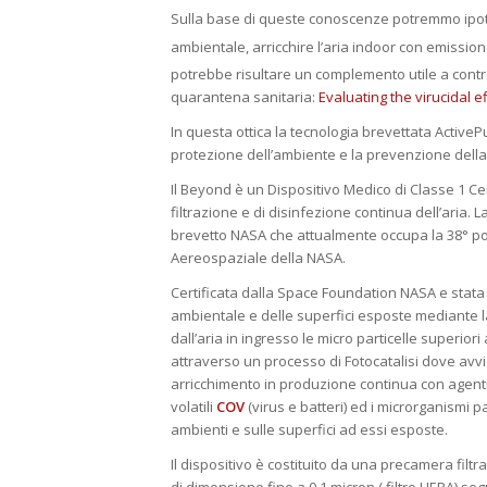
Sulla base di queste conoscenze potremmo ipoti
ambientale, arricchire l’aria indoor con emissione
potrebbe risultare un complemento utile a contras
quarantena sanitaria:
Evaluating the virucidal 
In questa ottica la tecnologia brevettata Active
protezione dell’ambiente e la prevenzione della
Il Beyond è un Dispositivo Medico di Classe 1 C
filtrazione e di disinfezione continua dell’aria. L
brevetto NASA che attualmente occupa la 38° po
Aereospaziale della NASA.
Certificata dalla Space Foundation NASA e stata 
ambientale e delle superfici esposte mediante l
dall’aria in ingresso le micro particelle superio
attraverso un processo di Fotocatalisi dove avvie
arricchimento in produzione continua con agenti 
volatili
COV
(virus e batteri) ed i microrganismi p
ambienti e sulle superfici ad essi esposte.
Il dispositivo è costituito da una precamera filtr