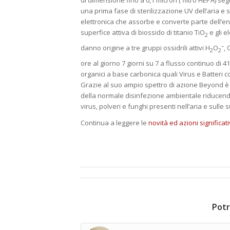
di dimensione fino a 0,1 micron ( filtro HEPA) se
una prima fase di sterilizzazione UV dell’aria 
elettronica che assorbe e converte parte dell’en
superfice attiva di biossido di titanio TiO
e gli e
2
–
danno origine a tre gruppi ossidrili attivi H
O
,
2
2
ore al giorno 7 giorni su 7 a flusso continuo di 4
organici a base carbonica quali Virus e Batteri c
Grazie al suo ampio spettro di azione Beyond è 
della normale disinfezione ambientale riducendo 
virus, polveri e funghi presenti nell’aria e sulle s
Continua a leggere le
novità ed azioni significa
Potr