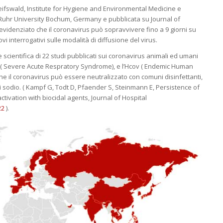
eifswald, Institute for Hygiene and Environmental Medicine e
Ruhr University Bochum, Germany e pubblicata su Journal of
evidenziato che il coronavirus può sopravvivere fino a 9 giorni su
vi interrogativi sulle modalità di diffusione del virus.
cientifica di 22 studi pubblicati sui coronavirus animali ed umani
 ( Severe Acute Respratory Syndrome), e l’Hcov ( Endemic Human
he il coronavirus può essere neutralizzato con comuni disinfettanti,
di sodio. ( Kampf G, Todt D, Pfaender S, Steinmann E, Persistence of
tivation with biocidal agents, Journal of Hospital
22
).