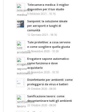
Telecamera medica: il miglior
dispositivo per il tuo studio
9 Febbraio 2021 - 10:16
Sanipoint: la soluzione ideale
per aeroporti e luoghi di
comunità
12 Gennaio 2021 - 18:16
Tute protettive: a cosa servono
e come scegliere quella giusta
19 Novembre 2020 - 10:20
Erogatore sapone automatico:
come funziona e dove
acquistarlo
19 Novembre 2020 - 10:10
Disinfettante per ambienti: come
proteggersi da virus e batteri
29 Ottobre 2020 - 08:00
Sanificazione lavoro: come
decontaminare tutti gli ambienti
22 Ottobre 2020 - 08:00