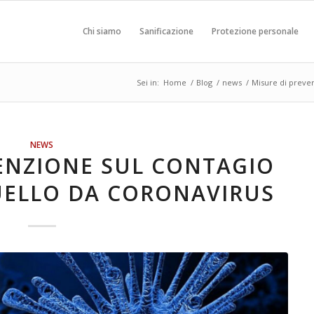
Chi siamo
Sanificazione
Protezione personale
Sei in:
Home
/
Blog
/
news
/
Misure di preven
NEWS
VENZIONE SUL CONTAGIO
UELLO DA CORONAVIRUS