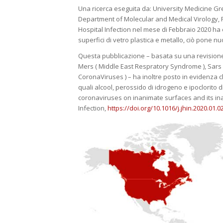
Una ricerca eseguita da: University Medicine Gr
Department of Molecular and Medical Virology, 
Hospital Infection nel mese di Febbraio 2020 ha 
superfici di vetro plastica e metallo, ciò pone nuo
Questa pubblicazione – basata su una revisione s
Mers ( Middle East Respratory Syndrome ), Sars
CoronaViruses ) – ha inoltre posto in evidenza c
quali alcool, perossido di idrogeno e ipoclorito 
coronaviruses on inanimate surfaces and its inac
Infection,
https://doi.org/10.1016/j.jhin.2020.01.0