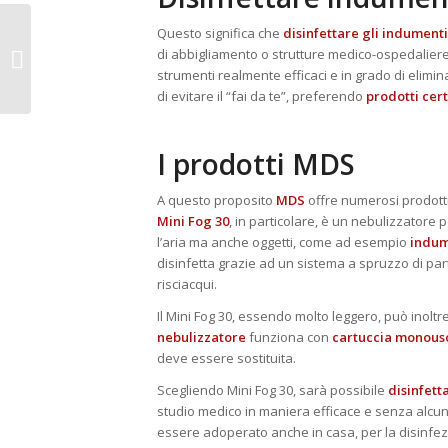
Questo significa che
disinfettare gli indumenti
Eliminare i batteri: i
di abbigliamento o strutture medico-ospedaliere
migliori prodotti per
strumenti realmente efficaci e in grado di eliminar
disinfettare
di evitare il “fai da te”, preferendo
prodotti cert
I prodotti MDS
A questo proposito
MDS
offre numerosi prodotti 
Mini Fog 30
, in particolare, è un nebulizzatore 
l’aria ma anche oggetti, come ad esempio
indum
disinfetta grazie ad un sistema a spruzzo di par
risciacqui.
Il Mini Fog 30, essendo molto leggero, può inoltr
nebulizzatore
funziona con
cartuccia monous
deve essere sostituita.
Scegliendo Mini Fog 30, sarà possibile
disinfett
studio medico in maniera efficace e senza alcun 
essere adoperato anche in casa, per la disinfezi