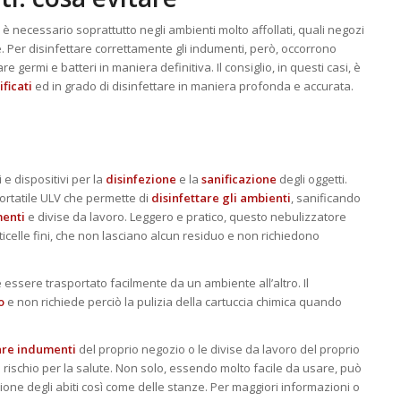
è necessario soprattutto negli ambienti molto affollati, quali negozi
. Per disinfettare correttamente gli indumenti, però, occorrono
e germi e batteri in maniera definitiva. Il consiglio, in questi casi, è
ificati
ed in grado di disinfettare in maniera profonda e accurata.
e dispositivi per la
disinfezione
e la
sanificazione
degli oggetti.
portatile ULV che permette di
disinfettare gli ambienti
, sanificando
enti
e divise da lavoro. Leggero e pratico, questo nebulizzatore
ticelle fini, che non lasciano alcun residuo e non richiedono
e essere trasportato facilmente da un ambiente all’altro. Il
o
e non richiede perciò la pulizia della cartuccia chimica quando
are indumenti
del proprio negozio o le divise da lavoro del proprio
rischio per la salute. Non solo, essendo molto facile da usare, può
one degli abiti così come delle stanze. Per maggiori informazioni o